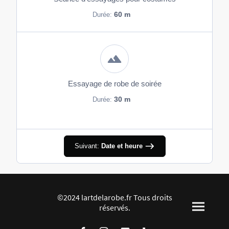
60 m
Durée:
Essayage de robe de soirée
30 m
Durée:
Suivant:
Date et heure
©2024 lartdelarobe.fr Tous droits
réservés.